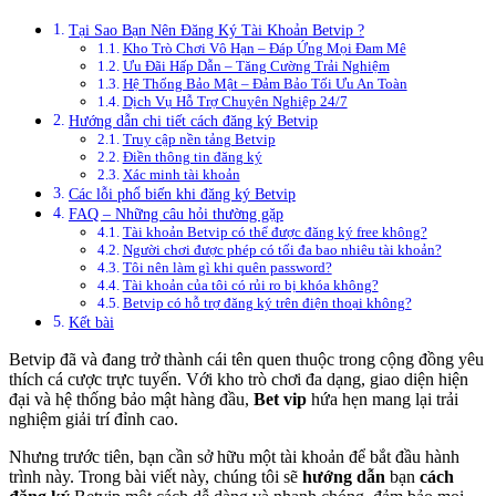
Tại Sao Bạn Nên Đăng Ký Tài Khoản Betvip ?
Kho Trò Chơi Vô Hạn – Đáp Ứng Mọi Đam Mê
Ưu Đãi Hấp Dẫn – Tăng Cường Trải Nghiệm
Hệ Thống Bảo Mật – Đảm Bảo Tối Ưu An Toàn
Dịch Vụ Hỗ Trợ Chuyên Nghiệp 24/7
Hướng dẫn chi tiết cách đăng ký Betvip
Truy cập nền tảng Betvip
Điền thông tin đăng ký
Xác minh tài khoản
Các lỗi phổ biến khi đăng ký Betvip
FAQ – Những câu hỏi thường gặp
Tài khoản Betvip có thể được đăng ký free không?
Người chơi được phép có tối đa bao nhiêu tài khoản?
Tôi nên làm gì khi quên password?
Tài khoản của tôi có rủi ro bị khóa không?
Betvip có hỗ trợ đăng ký trên điện thoại không?
Kết bài
Betvip đã và đang trở thành cái tên quen thuộc trong cộng đồng yêu
thích cá cược trực tuyến. Với kho trò chơi đa dạng, giao diện hiện
đại và hệ thống bảo mật hàng đầu,
Bet vip
hứa hẹn mang lại trải
nghiệm giải trí đỉnh cao.
Nhưng trước tiên, bạn cần sở hữu một tài khoản để bắt đầu hành
trình này. Trong bài viết này, chúng tôi sẽ
hướng dẫn
bạn
cách