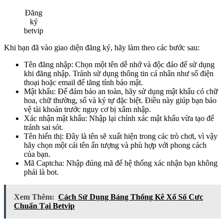
Đăng
ký
betvip
Khi bạn đã vào giao diện đăng ký, hãy làm theo các bước sau:
Tên đăng nhập: Chọn một tên dễ nhớ và độc đáo để sử dụng
khi đăng nhập. Tránh sử dụng thông tin cá nhân như số điện
thoại hoặc email để tăng tính bảo mật.
Mật khẩu: Để đảm bảo an toàn, hãy sử dụng mật khẩu có chữ
hoa, chữ thường, số và ký tự đặc biệt. Điều này giúp bạn bảo
vệ tài khoản trước nguy cơ bị xâm nhập.
Xác nhận mật khẩu: Nhập lại chính xác mật khẩu vừa tạo để
tránh sai sót.
Tên hiển thị: Đây là tên sẽ xuất hiện trong các trò chơi, vì vậy
hãy chọn một cái tên ấn tượng và phù hợp với phong cách
của bạn.
Mã Captcha: Nhập đúng mã để hệ thống xác nhận bạn không
phải là bot.
Xem Thêm:
Cách Sử Dụng Bảng Thống Kê Xổ Số Cực
Chuẩn Tại Betvip