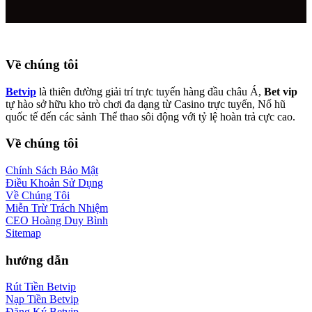
Về chúng tôi
Betvip
là thiên đường giải trí trực tuyến hàng đầu châu Á,
Bet vip
tự hào sở hữu kho trò chơi đa dạng từ Casino trực tuyến, Nổ hũ
quốc tế đến các sảnh Thể thao sôi động với tỷ lệ hoàn trả cực cao.
Về chúng tôi
Chính Sách Bảo Mật
Điều Khoản Sử Dụng
Về Chúng Tôi
Miễn Trừ Trách Nhiệm
CEO Hoàng Duy Bình
Sitemap
hướng dẫn
Rút Tiền Betvip
Nạp Tiền Betvip
Đăng Ký Betvip