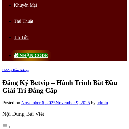
Khuyến Mại
Thủ Thuật
Tin Tức
🎁 NHẬN CODE
Hướng Dẫn Betvip
Đăng Ký Betvip – Hành Trình Bắt Đầu
Giải Trí Đẳng Cấp
Posted on
November 6, 2025
November 9, 2025
by
admin
Nội Dung Bài Viết