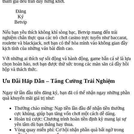
tham gia đều tràn đầy hứng khởi.
Đăng
Ký
Betvip
Nếu bạn yêu thích không khí sòng bạc, Betvip mang đến trải
nghiệm chân thực qua các trò chơi casino trực tuyến như baccarat,
roulette và blackjack, nơi bạn có thể hòa mình vào không gian đầy
kịch tính của những ván bài đỉnh cao.
Với những ai thích sự sôi động và hành động, game bắn cá sẽ là lựa
chọn hoàn hảo, nơi bạn được thử sức trong các màn săn cá đầy hồi
hộp và thách thức.
Ưu Đãi Hấp Dẫn – Tăng Cường Trải Nghiệm
Ngay từ lần đầu tiên đăng ký, bạn đã có thể nhận ngay những phần
quà khuyến mãi giá trị như:
Thưởng chào mừng: Nạp tiền lần đầu để nhận tiền thưởng
cực khủng, giúp bạn tăng vốn chơi một cách dễ dàng.
Hoàn trả cược: Chương trình hoàn tiền định kỳ mang lại sự
yên tâm dù bạn thắng hay thua.
Vòng quay miễn phí: Cơ hội nhận phần quà bất ngờ trong