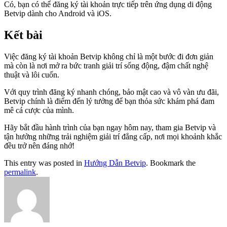
Có, bạn có thể đăng ký tài khoản trực tiếp trên ứng dụng di động
Betvip dành cho Android và iOS.
Kết bài
Việc đăng ký tài khoản Betvip không chỉ là một bước đi đơn giản
mà còn là nơi mở ra bức tranh giải trí sống động, đậm chất nghệ
thuật và lôi cuốn.
Với quy trình đăng ký nhanh chóng, bảo mật cao và vô vàn ưu đãi,
Betvip chính là điểm đến lý tưởng để bạn thỏa sức khám phá đam
mê cá cược của mình.
Hãy bắt đầu hành trình của bạn ngay hôm nay, tham gia Betvip và
tận hưởng những trải nghiệm giải trí đẳng cấp, nơi mọi khoảnh khắc
đều trở nên đáng nhớ!
This entry was posted in
Hướng Dẫn Betvip
. Bookmark the
permalink
.