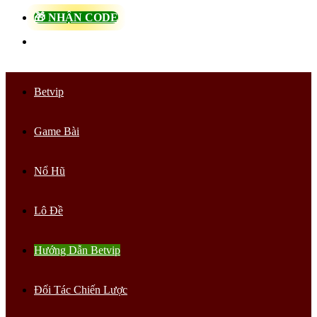
Skip
🎁 NHẬN CODE
to
content
Betvip
Game Bài
Nổ Hũ
Lô Đề
Hướng Dẫn Betvip
Đối Tác Chiến Lược