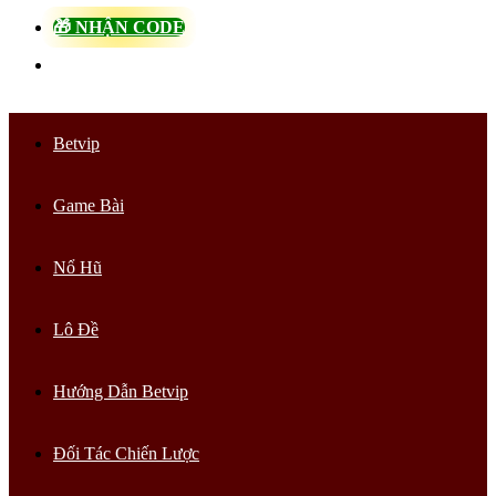
Skip
🎁 NHẬN CODE
to
content
Betvip
Game Bài
Nổ Hũ
Lô Đề
Hướng Dẫn Betvip
Đối Tác Chiến Lược