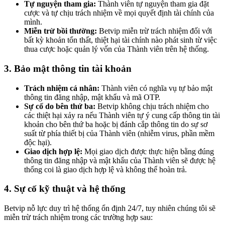
Tự nguyện tham gia:
Thành viên tự nguyện tham gia đặt
cược và tự chịu trách nhiệm về mọi quyết định tài chính của
mình.
Miễn trừ bồi thường:
Betvip miễn trừ trách nhiệm đối với
bất kỳ khoản tổn thất, thiệt hại tài chính nào phát sinh từ việc
thua cược hoặc quản lý vốn của Thành viên trên hệ thống.
3. Bảo mật thông tin tài khoản
Trách nhiệm cá nhân:
Thành viên có nghĩa vụ tự bảo mật
thông tin đăng nhập, mật khẩu và mã OTP.
Sự cố do bên thứ ba:
Betvip không chịu trách nhiệm cho
các thiệt hại xảy ra nếu Thành viên tự ý cung cấp thông tin tài
khoản cho bên thứ ba hoặc bị đánh cắp thông tin do sự sơ
suất từ phía thiết bị của Thành viên (nhiễm virus, phần mềm
độc hại).
Giao dịch hợp lệ:
Mọi giao dịch được thực hiện bằng đúng
thông tin đăng nhập và mật khẩu của Thành viên sẽ được hệ
thống coi là giao dịch hợp lệ và không thể hoàn trả.
4. Sự cố kỹ thuật và hệ thống
Betvip nỗ lực duy trì hệ thống ổn định 24/7, tuy nhiên chúng tôi sẽ
miễn trừ trách nhiệm trong các trường hợp sau: