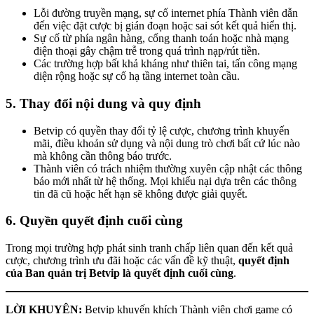
Lỗi đường truyền mạng, sự cố internet phía Thành viên dẫn
đến việc đặt cược bị gián đoạn hoặc sai sót kết quả hiển thị.
Sự cố từ phía ngân hàng, cổng thanh toán hoặc nhà mạng
điện thoại gây chậm trễ trong quá trình nạp/rút tiền.
Các trường hợp bất khả kháng như thiên tai, tấn công mạng
diện rộng hoặc sự cố hạ tầng internet toàn cầu.
5. Thay đổi nội dung và quy định
Betvip có quyền thay đổi tỷ lệ cược, chương trình khuyến
mãi, điều khoản sử dụng và nội dung trò chơi bất cứ lúc nào
mà không cần thông báo trước.
Thành viên có trách nhiệm thường xuyên cập nhật các thông
báo mới nhất từ hệ thống. Mọi khiếu nại dựa trên các thông
tin đã cũ hoặc hết hạn sẽ không được giải quyết.
6. Quyền quyết định cuối cùng
Trong mọi trường hợp phát sinh tranh chấp liên quan đến kết quả
cược, chương trình ưu đãi hoặc các vấn đề kỹ thuật,
quyết định
của Ban quản trị Betvip là quyết định cuối cùng
.
LỜI KHUYÊN:
Betvip khuyến khích Thành viên chơi game có