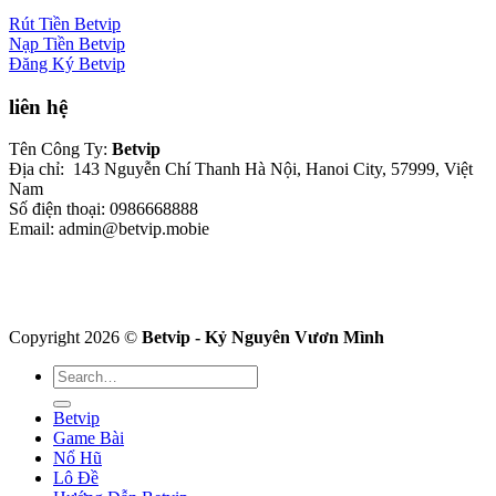
Rút Tiền Betvip
Nạp Tiền Betvip
Đăng Ký Betvip
liên hệ
Tên Công Ty:
Betvip
Địa chỉ: 143 Nguyễn Chí Thanh Hà Nội, Hanoi City, 57999, Việt
Nam
Số điện thoại: 0986668888
Email:
admin@betvip.mobie
Copyright 2026 ©
Betvip - Kỷ Nguyên Vươn Mình
Betvip
Game Bài
Nổ Hũ
Lô Đề