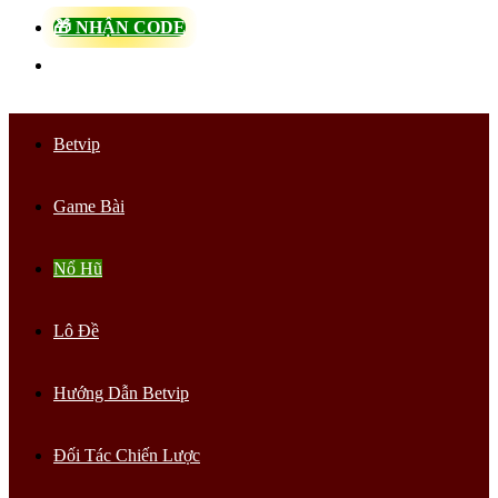
Skip
🎁 NHẬN CODE
to
content
Betvip
Game Bài
Nổ Hũ
Lô Đề
Hướng Dẫn Betvip
Đối Tác Chiến Lược