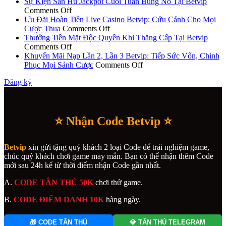
Tổng
Sự Kiện Săn Hũ Jackpot Cuối Tuần Bùng Nổ Tại Betvip
hợp
on
Comments Off
các
Sự
Ưu Đãi Hoàn Tiền Live Casino Betvip: Cứu Cánh Cho Mọi
sự
Kiện
on
Cược Thua
Comments Off
kiện
Săn
Ưu
Thưởng Tiền Mặt Độc Quyền Khi Thăng Cấp Tại Betvip
Offline
Hũ
on
Đãi
Comments Off
tri
Jackpot
Thưởng
Hoàn
Khuyến Mãi Nạp Lần 2, Lần 3 Betvip: Tiếp Sức Vốn, Chinh
ân
Cuối
Tiền
Tiền
on
Phục Mọi Sảnh Cược
Comments Off
người
Tuần
Mặt
Live
Khuyến
Đăng ký
chơi
Bùng
Độc
Casino
Mãi
Betvip
Nổ
Quyền
Betvip:
Nạp
Tại
Khi
Cứu
Lần
Betvip
Thăng
Cánh
2,
⭐️ Nhận Code Betvip ⭐️
Cấp
Cho
Lần
Tại
Mọi
3
Betvip
Cược
Betvip:
Thua
Tiếp
Betvip
xin gửi tặng quý khách 2 loại Code để trải nghiệm game,
Sức
chúc quý khách chơi game may mắn. Bạn có thể nhận thêm Code
Vốn,
mới sau 24h kể từ thời điểm nhận Code gần nhất.
Chinh
A.
CODE TÂN THỦ 50K
chơi thử game.
Phục
Mọi
B.
CODE ĐIỂM DANH
10K
hàng ngày.
Sảnh
Cược
🎁 CODE TÂN THỦ
💎 TÂN THỦ TELEGRAM