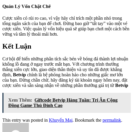
Quản Lý Vốn Chặt Chẽ
Cược xiên có rủi ro cao, vì vậy hãy chỉ trích một phần nhỏ trong
tổng ngân sách của bạn để chơi. Đừng bao giờ “tất tay” vào một vé
cược xiên. Việc quản lý vốn hiệu quả sẽ giúp bạn chơi một cách bền
vững và tâm lý thoải mái hơn.
Kết Luận
Cơ hội để biến những phân tích sắc bén về bóng đá thành lợi nhuận
khổng lồ đang ở ngay trước mắt bạn. Với chương trình thưởng
thắng xiên cực lớn, giao diện thân thiện và uy tín đã được khẳng
định,
Betvip
chính là bệ phóng hoàn hảo cho những giấc mơ lớn
của bạn. Đừng chần chừ, hãy đăng ký tài khoản ngay hôm nay, đặt
cược xiên và sẵn sàng nhận về những phần thưởng giá trị từ
Betvip
Xem Thêm:
Giftcode Betvip Hàng Tuần: Tri Ân Cộng
Đồng Game Thủ Đỉnh Cao
This entry was posted in
Khuyến Mại
. Bookmark the
permalink
.