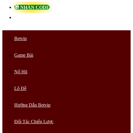
Skip
🎁 NHẬN CODE
to
content
Betvip
Game Bài
Nổ Hũ
Lô Đề
Hướng Dẫn Betvip
Đối Tác Chiến Lược